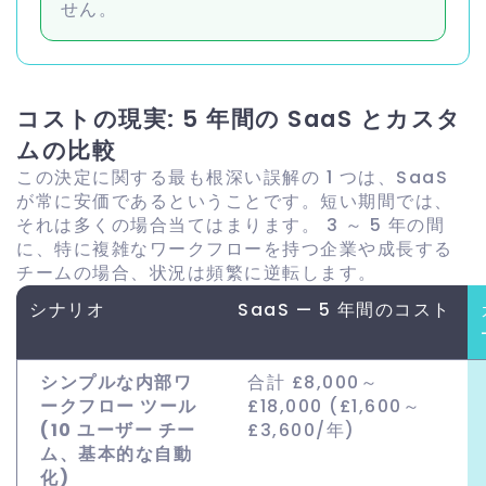
せん。
コストの現実: 5 年間の SaaS とカスタ
ムの比較
この決定に関する最も根深い誤解の 1 つは、SaaS
が常に安価であるということです。短い期間では、
それは多くの場合当てはまります。 3 ～ 5 年の間
に、特に複雑なワークフローを持つ企業や成長する
チームの場合、状況は頻繁に逆転します。
シナリオ
SaaS — 5 年間のコスト
シンプルな内部ワ
合計 £8,000～
ークフロー ツール
£18,000 (£1,600～
(10 ユーザー チー
£3,600/年)
ム、基本的な自動
化)