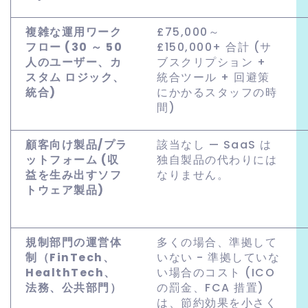
複雑な運用ワーク
£75,000～
フロー (30 ～ 50
£150,000+ 合計 (サ
人のユーザー、カ
ブスクリプション +
スタム ロジック、
統合ツール + 回避策
統合)
にかかるスタッフの時
間)
顧客向け製品/プラ
該当なし — SaaS は
ットフォーム (収
独自製品の代わりには
益を生み出すソフ
なりません。
トウェア製品)
規制部門の運営体
多くの場合、準拠して
制（FinTech、
いない - 準拠していな
HealthTech、
い場合のコスト (ICO
法務、公共部門）
の罰金、FCA 措置)
は、節約効果を小さく