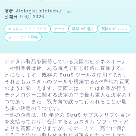
著者
:
Atologist Infotechチーム
公開日
:
9 6月 2026
カスタム ソフトウェア
サース
構築 VS 購入
英国のビジネス
ソフトウェア戦略
デジタル製品を開発している英国のビジネスオーナ
ーや創業者は皆、ある時点で同じ岐路に直面するこ
とになります。既存の SaaS ツールを使用するか、
それともカスタムのツールを構築するか?単純な質問
のように聞こえます。実際には、これは企業が行う
テクノロジーに関する決定の中で最も重大な決定の 1
つであり、また、双方向で誤って行われることが最
も多い決定の 1 つです。
一部の企業は、10 年分の SaaS サブスクリプション
を支払っており、合計するとカスタム ソフトウェア
よりも高額になりますが、その一方で、完全に適合
することのない断片化された限定されたツールセッ