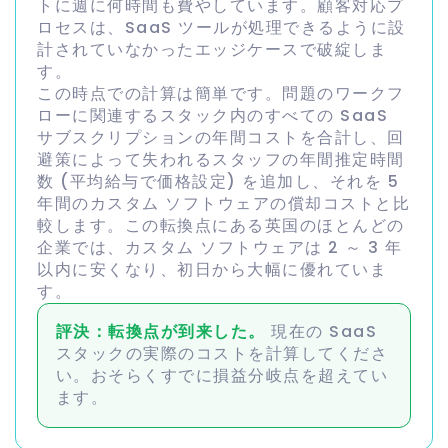
トに週に何時間も費やしています。顧客対応プ
ロセスは、SaaS ツールが処理できるように設
計されていなかったエッジケースで破綻しま
す。
この時点での計算は簡単です。問題のワークフ
ローに関連するスタック内のすべての SaaS
サブスクリプションの年間コストを合計し、回
避策によって失われるスタッフの年間推定時間
数 (平均給与で価格設定) を追加し、それを 5
年間のカスタム ソフトウェアの償却コストと比
較します。この転換点にある英国のほとんどの
企業では、カスタム ソフトウェアは 2 ～ 3 年
以内に安くなり、初日から大幅に優れていま
す。
評決：転換点が到来した。
現在の SaaS
スタックの実際のコストを計算してくださ
い。おそらくすでに損益分岐点を超えてい
ます。