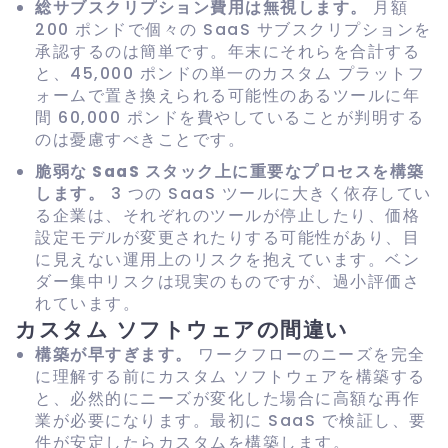
総サブスクリプション費用は無視します。
月額
200 ポンドで個々の SaaS サブスクリプションを
承認するのは簡単です。年末にそれらを合計する
と、45,000 ポンドの単一のカスタム プラットフ
ォームで置き換えられる可能性のあるツールに年
間 60,000 ポンドを費やしていることが判明する
のは憂慮すべきことです。
脆弱な SaaS スタック上に重要なプロセスを構築
します。
3 つの SaaS ツールに大きく依存してい
る企業は、それぞれのツールが停止したり、価格
設定モデルが変更されたりする可能性があり、目
に見えない運用上のリスクを抱えています。ベン
ダー集中リスクは現実のものですが、過小評価さ
れています。
カスタム ソフトウェアの間違い
構築が早すぎます。
ワークフローのニーズを完全
に理解する前にカスタム ソフトウェアを構築する
と、必然的にニーズが変化した場合に高額な再作
業が必要になります。最初に SaaS で検証し、要
件が安定したらカスタムを構築します。