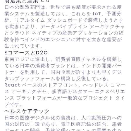
製造業と産業 4.0
日本の製造部門は、世界で最も精度が要求される産
業システムを製造しており、これらを IoT、予測分
析、リアルタイム ダッシュボードで装備しようとす
る動きにより、データ パイプライン アーキテクチャ
とクラウド ネイティブの産業アプリケーションの経
験を持つインドのエンジニアに対する大きな需要が
生まれています。
EコマースとD2C
東南アジアに進出し、消費者直販チャネルを構築し
ている日本の消費者ブランドは、インドの開発パー
トナーを利用して、国内企業が許すよりも早くデジ
タルプラットフォームを構築し反復している。
React ベースのストアフロント、ヘッドレス コマー
ス アーキテクチャ、多言語カスタマー エクスペリエ
ンス プラットフォームが一般的なプロジェクト タイ
プです。
ヘルスケアテック
日本の医療デジタル化の義務は、人口動態圧力への
国の対応の一環であり、電子医療記録の統合、患者
ポータルの開発、予約管理システムへの需要を生み