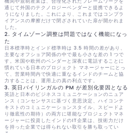
機関や規制産業は、合理化されたフレームワークを
通じて外国のテクノロジーベンダーと提携できるよ
うになりました。これにより、これまではコンプラ
イアンスの摩擦だけで閉ざされていた扉が開かれま
した。
2. タイムゾーン調整は問題ではなく機能になっ
た
日本標準時とインド標準時は 3.5 時間の差があり、
主要なオフショア関係の中で最も小さな差の 1 つで
す。米国や欧州のベンダーと深夜に電話することに
慣れている日本のプロジェクト マネージャーにとっ
て、営業時間内で快適に重なるインドのチームと協
力することは、運用上の真の利点です。
3. 英日バイリンガルの PM が差別化要因となる
英語と日本のビジネスコミュニケーションのニュア
ンス（コンセンサスに基づく意思決定、ハイコンテ
キストのコミュニケーションスタイル、スピードよ
り徹底性の期待）の両方に堪能なプロジェクトマネ
ージャーに投資したインドのIT企業は、技術力だけ
を持った企業では得られない取引を勝ち取ってい