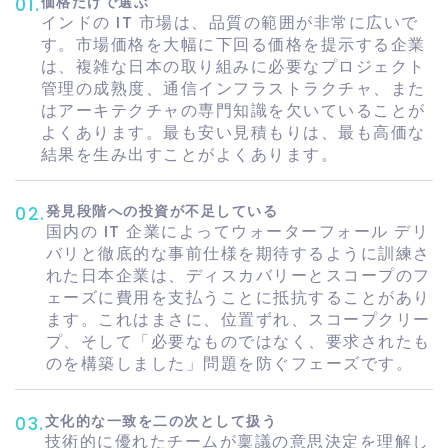
価格だけで選ぶ
01
.
インドの IT 市場は、品質の範囲が非常に広いで
す。市場価格を大幅に下回る価格を提示する企業
は、複雑な日本の取り組みに必要なプロジェクト
管理の成熟度、通信インフラストラクチャ、また
はアーキテクチャの専門知識を欠いていることが
よくあります。最も安い見積もりは、最も高価な
結果を生み出すことがよくあります。
発見段階への投資が不足している
02
.
国内の IT 企業によってウォーターフォール デリ
バリと徹底的な事前仕様を期待するように訓練さ
れた日本企業は、ディスカバリーとスコープのフ
ェーズに費用を支払うことに抵抗することがあり
ます。これはまさに、位置ずれ、スコープクリー
プ、そして「必要なものではなく、要求されたも
のを構築しました」問題を防ぐフェーズです。
文化的な一致を二の次として扱う
03
.
技術的に優れたチームが稟議の意思決定を理解し