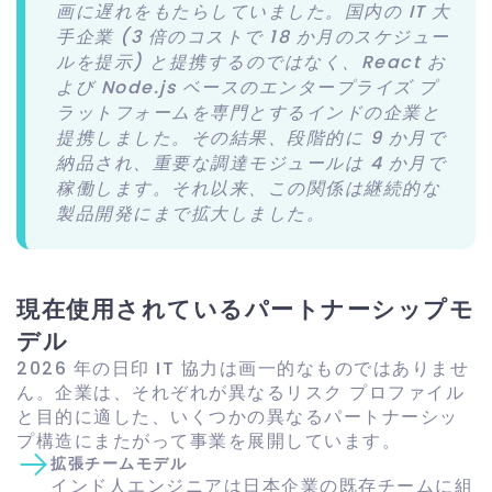
画に遅れをもたらしていました。国内の IT 大
手企業 (3 倍のコストで 18 か月のスケジュー
ルを提示) と提携するのではなく、React お
よび Node.js ベースのエンタープライズ プ
ラットフォームを専門とするインドの企業と
提携しました。その結果、段階的に 9 か月で
納品され、重要な調達モジュールは 4 か月で
稼働します。それ以来、この関係は継続的な
製品開発にまで拡大しました。
現在使用されているパートナーシップモ
デル
2026 年の日印 IT 協力は画一的なものではありませ
ん。企業は、それぞれが異なるリスク プロファイル
と目的に適した、いくつかの異なるパートナーシッ
プ構造にまたがって事業を展開しています。
拡張チームモデル
インド人エンジニアは日本企業の既存チームに組