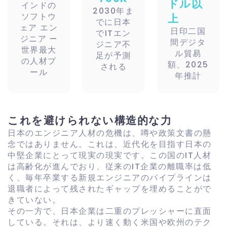
ドル以
インドの
2030年ま
ソフトウ
上
でに日本
ェア エン
日印二国
でITエン
ジニア —
間デジタ
ジニア不
世界最大
ル貿易
足が予測
の人材プ
額、2025
される
ール
年推計
これを避けられない構造的な力
日本のエンジニア人材の危機は、噂や政策文書の懸
念ではありません。これは、近代化を目指す日本の
中堅企業にとって現実の現実です。この国のIT人材
は高齢化が進んでおり、従来のIT企業の離職率は低
く、毎年卒業する新規エンジニアのパイプラインは
退職者によって残されたギャップを埋めることがで
きていない。
その一方で、日本企業は二重のプレッシャーに直面
している。それは、より速く動く米国や欧州のテク