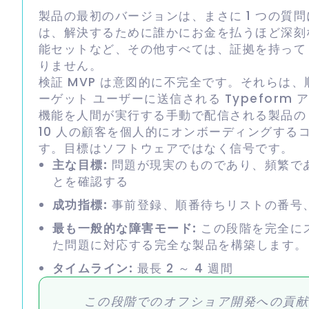
製品の最初のバージョンは、まさに 1 つの質
は、解決するために誰かにお金を払うほど深刻な
能セットなど、その他すべては、証拠を持って
りません。
検証 MVP は意図的に不完全です。それらは
ーゲット ユーザーに送信される Typefor
機能を人間が実行する手動で配信される製品の
10 人の顧客を個人的にオンボーディングする
す。目標はソフトウェアではなく信号です。
主な目標:
問題が現実のものであり、頻繁で
とを確認する
成功指標:
事前登録、順番待ちリストの番号
最も一般的な障害モード:
この段階を完全に
た問題に対応する完全な製品を構築します。
タイムライン:
最長 2 ～ 4 週間
この段階でのオフショア開発への貢献