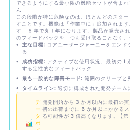
できるようにする最小限の機能セットが含まれ
ん。
この段階が特に危険なのは、ほとんどのスタート
すことです。機能は「作業中に」追加されます
す。 6 年で丸 1 年になります。製品が発売
のフィードバックを 1 つも受け取ることなく
主な目標:
コアユーザージャーニーをエンド
る
成功指標:
アクティブな使用状況、最初の 1
する定性的なフィードバック
最も一般的な障害モード:
範囲のクリープと
タイムライン:
適切に構成された開発チームによ
デ
開発開始から 3 か月以内に最初の
ー
初の出荷までに 6 か月以上かかる
タ
る可能性が 3 倍高くなります。 (第 
ポ