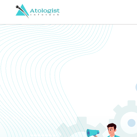
From MVP to Scale: A US Fo